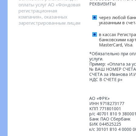
РЕКВИЗИТЫ
оплаты услуг АО «Фондовая
регистрационная
компания», оказанных
через любой банк
зарегистрированным лицам
указанным в счет
в кассах Регистр
банковскими кар
MasterCard, Visa.
*Обязательно при опл
услуги.
Пример: «Оплата за ус
№
ВАШ НОМЕР СЧЕТА
СЧЕТА
за
Иванова И.И
НДС В СЧЕТЕ
р»
АО «ФРК»
ИНН 9718273177
КПП 771801001
р/с 40701 810 9 38000
Банк ПАО Сбербанк
БИК 044525225
к/с 30101 810 4 0000 